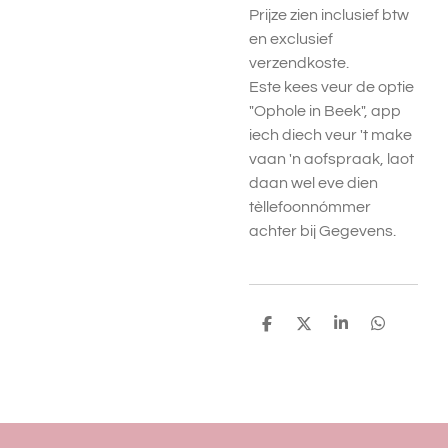
Prijze zien inclusief btw
en exclusief
verzendkoste.
Este kees veur de optie
"Ophole in Beek", app
iech diech veur 't make
vaan 'n aofspraak, laot
daan wel eve dien
tèllefoonnómmer
achter bij Gegevens.
D
D
S
D
e
e
h
e
l
e
a
l
e
l
r
e
n
e
n