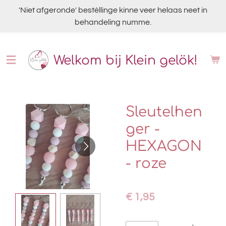
Ga
'Niet afgeronde' bestèllinge kinne veer helaas neet in
direct
behandeling numme.
naar
de
Welkom bij Klein gelök!
hoofdinhoud
Sleutelhen
ger -
HEXAGON
- roze
€ 1,95