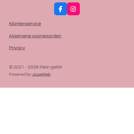
F
I
a
n
c
s
Klantenservice
e
t
b
a
Algemene voorwaarden
o
g
o
r
Privacy
k
a
m
© 2021 - 2026 Klein gelök
Powered by
JouwWeb