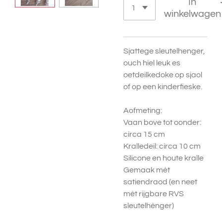
In
winkelwagen
Sjattege sleutelhenger,
ouch hiel leuk es
oetdeilkedoke op sjaol
of op een kinderfieske.
Aofmeting:
Vaan bove tot oonder:
circa 15 cm
Kralledeil: circa 10 cm
Silicone en houte kralle
Gemaak mèt
satiendraod (en neet
mèt rijgbare RVS
sleutelhènger)