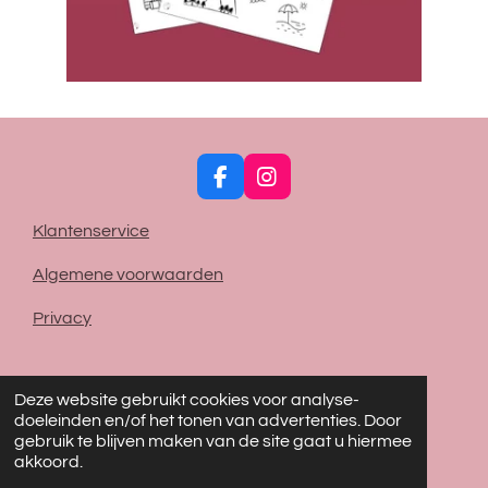
F
I
a
n
c
s
Klantenservice
e
t
b
a
Algemene voorwaarden
o
g
o
r
Privacy
k
a
m
© 2021 - 2026 Klein gelök
Deze website gebruikt cookies voor analyse-
Powered by
JouwWeb
doeleinden en/of het tonen van advertenties. Door
gebruik te blijven maken van de site gaat u hiermee
akkoord.