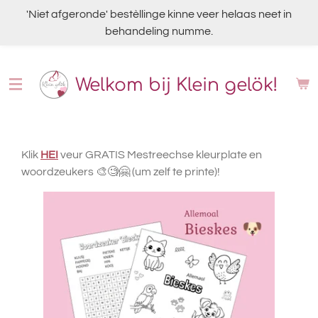
Ga
'Niet afgeronde' bestèllinge kinne veer helaas neet in
direct
behandeling numme.
naar
de
Welkom bij Klein gelök!
hoofdinhoud
Klik
HEI
veur GRATIS Mestreechse kleurplate en
woordzeukers 🎨🧐🤗 (um zelf te printe)!