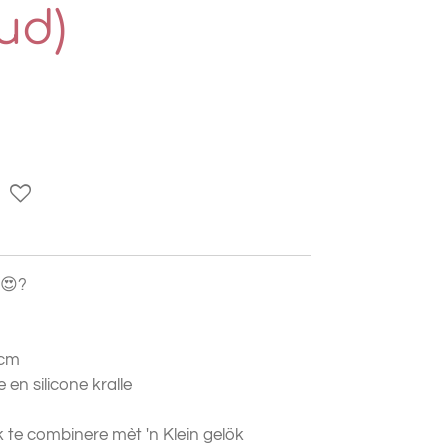
ud)
 😍?
 cm
e en silicone kralle
 te combinere mèt 'n Klein gelök