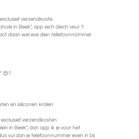
n exclusief verzendkoste.
hole in Beek", app iech diech veur 't
laot daan wel eve dien tèllefoonnómmer
" 😍?
uten en siliconen kralen
en exclusief verzendkosten.
len in Beek", dan app ik je voor het
s vul dan je telefoonnummer even in bij