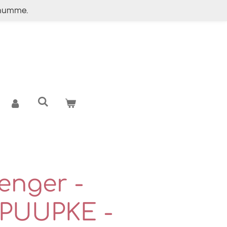
g numme.
enger -
PUUPKE -