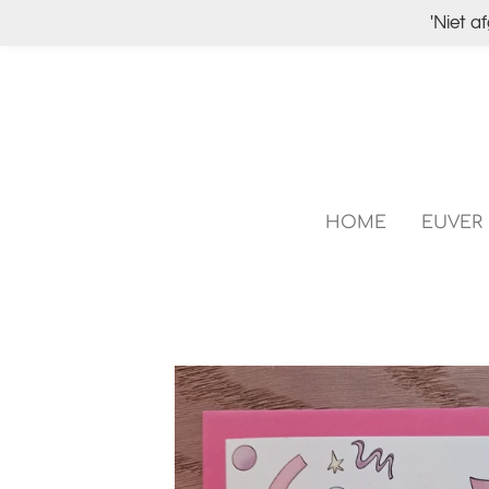
'Niet a
Ga
direct
naar
de
hoofdinhoud
HOME
EUVER 