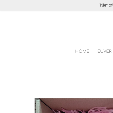
'Niet a
Ga
direct
naar
de
hoofdinhoud
HOME
EUVER 