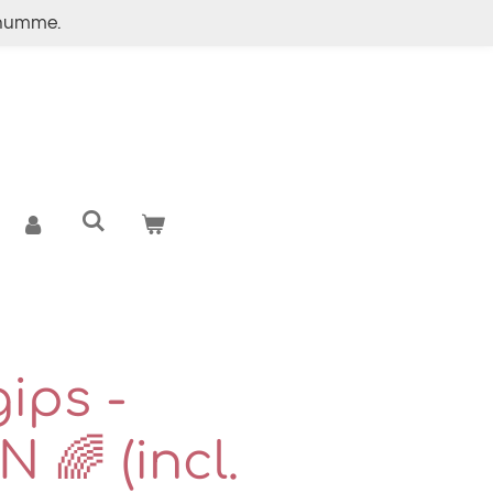
g numme.
gips -
🌈 (incl.