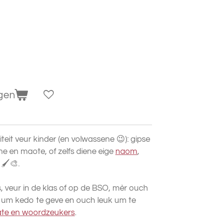
gen
iteit veur kinder (en volwassene 😉): gipse
me en maote, of zelfs diene eige
naom
,
 🖌️🎨.
, veur in de klas of op de BSO, mèr ouch
 um kedo te geve en ouch leuk um te
ate en woordzeukers
.