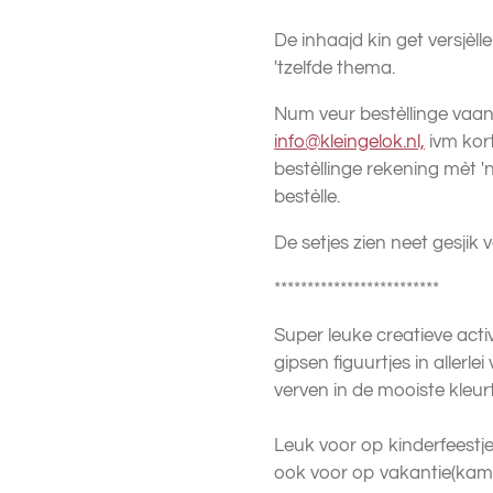
De inhaajd kin get versjèlle
'tzelfde thema.
Num veur bestèllinge vaan
info@kleingelok.nl,
ivm kort
bestèllinge rekening mèt 'n
bestèlle.
De setjes zien neet gesjik 
*************************
Super leuke creatieve acti
gipsen figuurtjes in allerl
verven in de mooiste kleurt
Leuk voor op kinderfeestje
ook voor op vakantie(kam