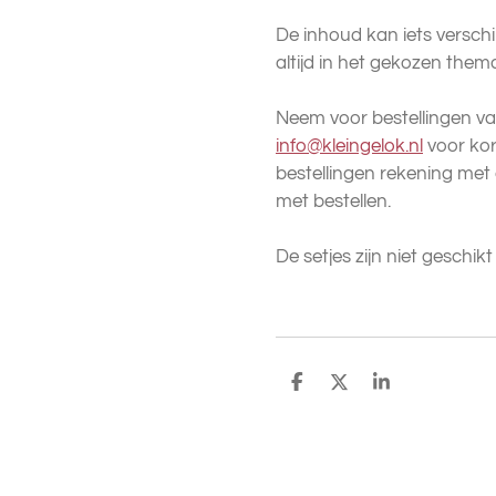
De inhoud kan iets verschi
altijd in het gekozen them
Neem voor bestellingen va
info@kleingelok.nl
voor kort
bestellingen rekening met e
met bestellen.
De setjes zijn niet geschik
D
D
S
e
e
h
l
e
a
e
l
r
n
e