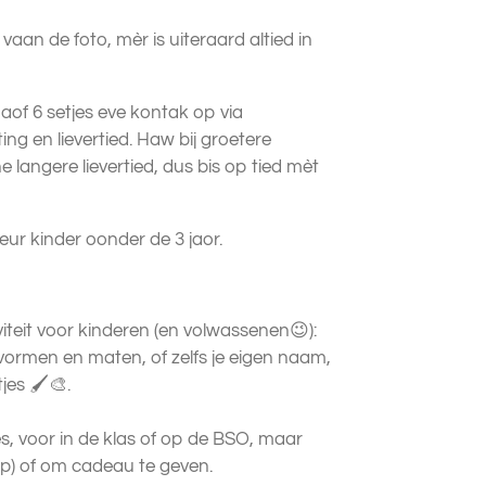
 vaan de foto, mèr is uiteraard altied in
aof 6 setjes eve kontak op via
ing en lievertied. Haw bij groetere
e langere lievertied, dus bis op tied mèt
veur kinder oonder de 3 jaor.
viteit voor kinderen (en volwassenen😉):
ei vormen en maten, of zelfs je eigen naam,
jes 🖌️🎨.
s, voor in de klas of op de BSO, maar
p) of om cadeau te geven.