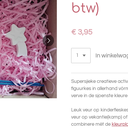
btw)
€ 3,95
In winkelwa
Supersjieke creatieve activ
figuurkes in allerhand vör
verve in de sjoenste kleure
Leuk veur op kinderfieskes
veur op vekantie(kamp) of
combinere mèt de
kleurpl