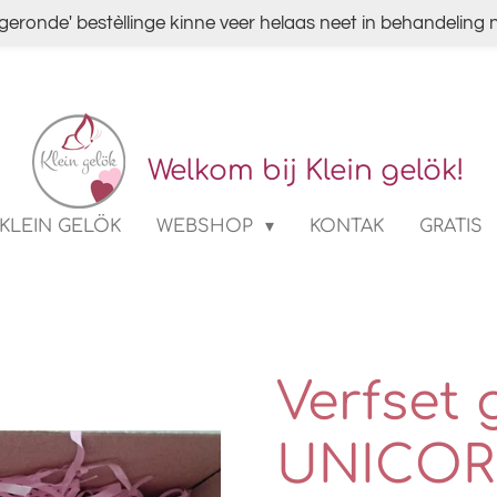
fgeronde' bestèllinge kinne veer helaas neet in behandelin
Welkom bij Klein gelök!
KLEIN GELÖK
WEBSHOP
KONTAK
GRATIS
Verfset 
UNICORN 