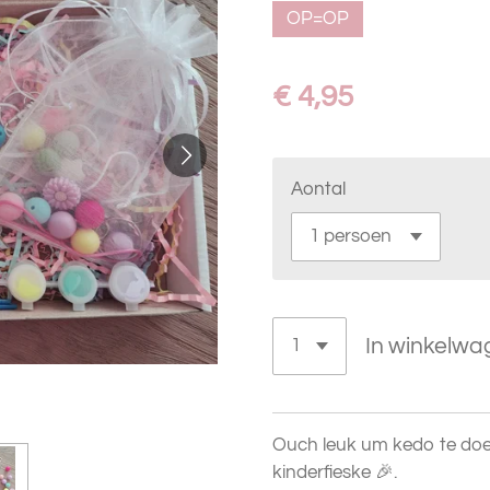
OP=OP
€ 4,95
Aontal
In winkelwa
Ouch leuk um kedo te doen 
kinderfieske 🎉.