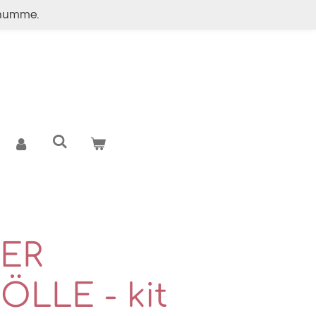
g numme.
KER
ÖLLE - kit