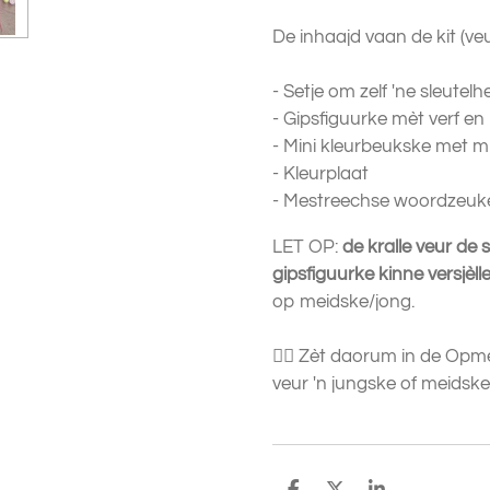
De inhaajd vaan de kit (ve
- Setje om zelf 'ne sleute
- Gipsfiguurke mèt verf e
- Mini kleurbeukske met mi
- Kleurplaat
- Mestreechse woordzeuk
LET OP:
de kralle veur de 
gipsfiguurke kinne versjèll
op meidske/jong.
👉🏻 Zèt daorum in de Opmer
veur 'n jungske of meidske i