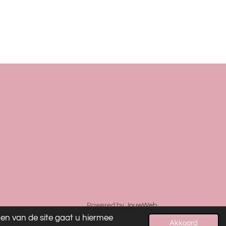
Powered by
JouwWeb
ken van de site gaat u hiermee
Akkoord