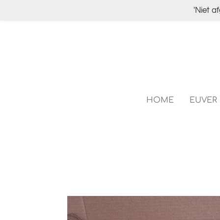
'Niet a
Ga
direct
naar
de
hoofdinhoud
HOME
EUVER 