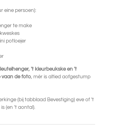
ur eine persoen):
lhenger te make
n kweskes
ni potloejer
er
sleutelhenger, 't kleurbeukske en 't
e vaan de foto
, mèr is altied aofgestump
kinge (bij tabblaad Bevestiging) eve of 't
s (en 't aontal).